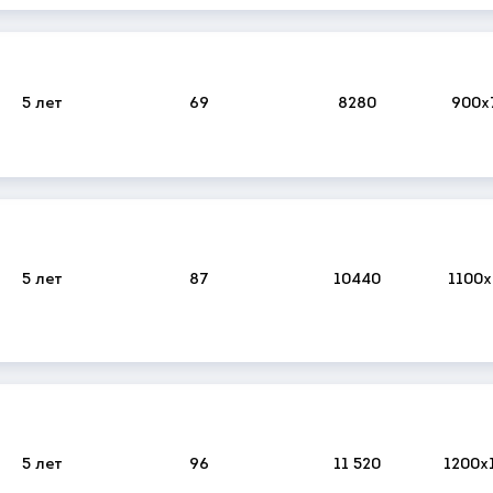
5 лет
69
8280
900x
5 лет
87
10440
1100
5 лет
96
11 520
1200x