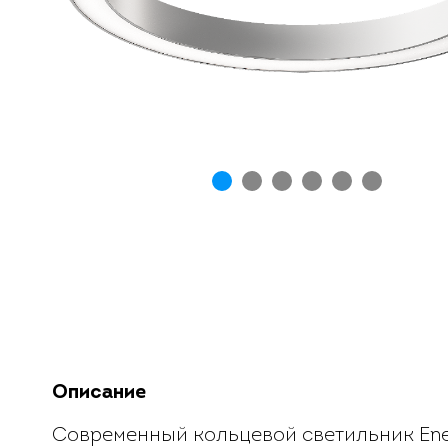
1
2
3
4
5
6
Описание
Современный кольцевой светильник En