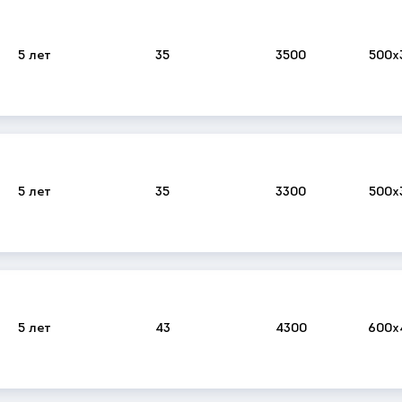
5 лет
35
3500
500x
5 лет
35
3300
500x
5 лет
43
4300
600x