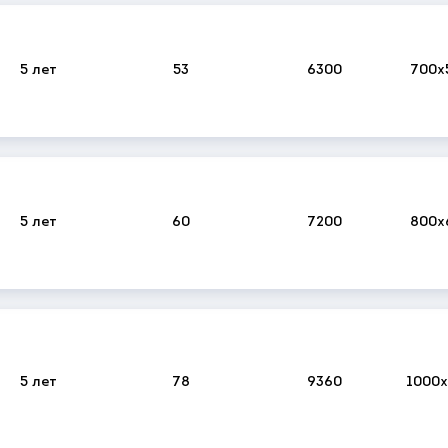
5 лет
53
6300
700x
5 лет
60
7200
800x
5 лет
78
9360
1000