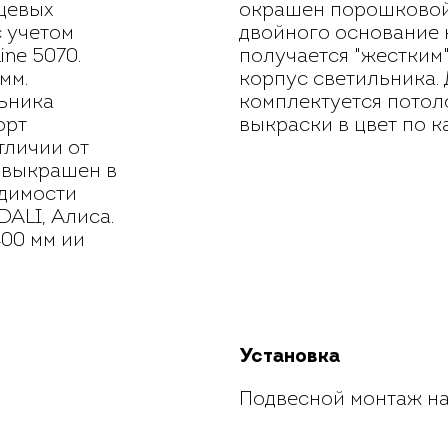
ьцевых
окрашен порошковой 
с учетом
двойного основание 
ne 5070.
получается "жестким"
мм.
корпус светильника.
льника
комплектуется пото
орт
выкраски в цвет по к
тличии от
 выкрашен в
одимости
DALI, Алиса.
400 мм ии
Установка
Подвесной монтаж на