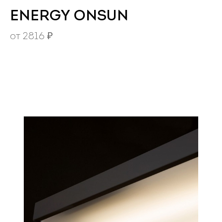
ENERGY ONSUN
от
2816
₽